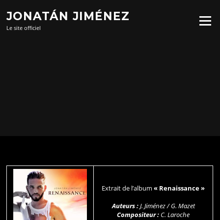
Aller
JONATÁN JIMÉNEZ
au
Menu
contenu
Le site officiel
Extrait de l’album
« Renaissance »
Auteurs :
J. Jiménez / G. Mazet
Compositeur :
C. Laroche