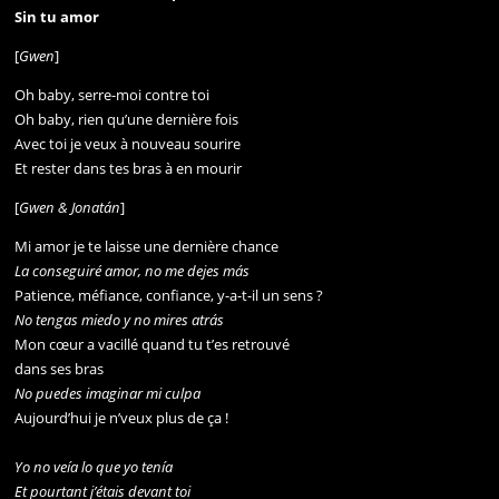
Sin tu amor
[
Gwen
]
Oh baby, serre-moi contre toi
Oh baby, rien qu’une dernière fois
Avec toi je veux à nouveau sourire
Et rester dans tes bras à en mourir
[
Gwen & Jonatán
]
Mi amor je te laisse une dernière chance
La conseguiré amor, no me dejes más
Patience, méfiance, confiance, y-a-t-il un sens ?
No tengas miedo y no mires atrás
Mon cœur a vacillé quand tu t’es retrouvé
dans ses bras
No puedes imaginar mi culpa
Aujourd’hui je n’veux plus de ça !
Yo no veía lo que yo tenía
Et pourtant j’étais devant toi