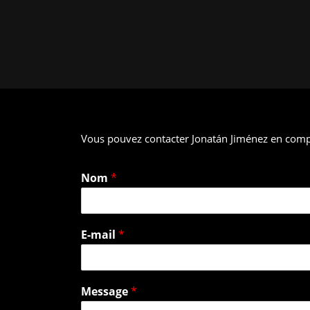
Vous pouvez contacter Jonatán Jiménez en compl
Nom
*
E-mail
*
Message
*