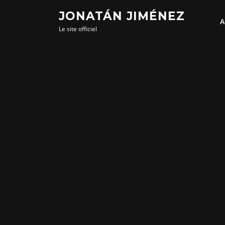
Aller
JONATÁN JIMÉNEZ
au
A
Le site officiel
contenu