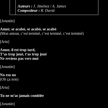
Auteurs :
J. Jiménez / A. James
Compositeur :
R. David
[
Jonatán
]
Amor, se acabó, se acabó, se acabó
(Mon amour, c’est terminé, c’est terminé, c’est terminé)
[
Aria
]
Amor, il est trop tard,
T’as trop joué, t’as trop joué
Ne reviens pas vers moi
[
Jonatán
]
No eso no
(Oh ça non)
[
Aria
]
Tu ne m’as jamais comblée
[
Jonatán
]