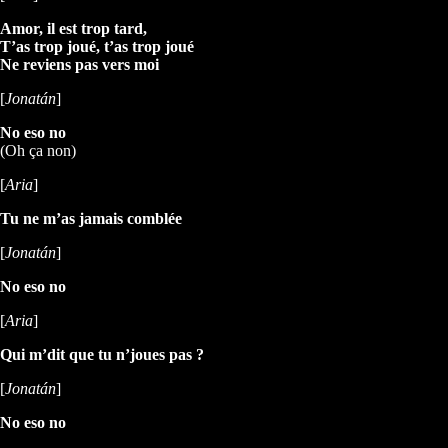
Amor, il est trop tard,
T’as trop joué, t’as trop joué
Ne reviens pas vers moi
[
Jonatán
]
No eso no
(Oh ça non)
[
Aria
]
Tu ne m’as jamais comblée
[
Jonatán
]
No eso no
[
Aria
]
Qui m’dit que tu n’joues pas ?
[
Jonatán
]
No eso no