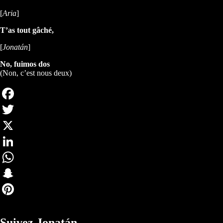
[
Aria
]
T’as tout gâché,
[
Jonatán
]
No, fuimos dos
(Non, c’est nous deux)
Facebook
Twitter
X
LinkedIn
WhatsApp
Snapchat
Pinterest
Suivez Jonatán