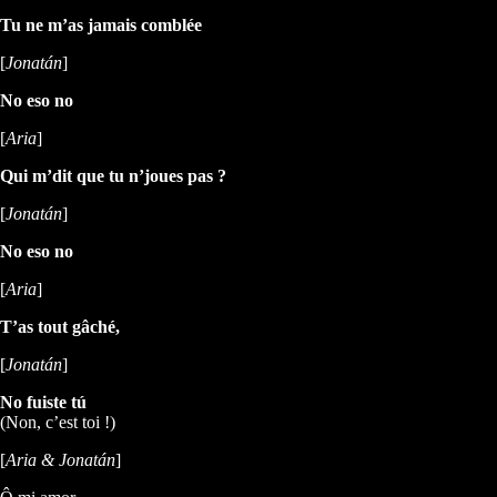
Tu ne m’as jamais comblée
[
Jonatán
]
No eso no
[
Aria
]
Qui m’dit que tu n’joues pas ?
[
Jonatán
]
No eso no
[
Aria
]
T’as tout gâché,
[
Jonatán
]
No fuiste tú
(Non, c’est toi !)
[
Aria & Jonatán
]