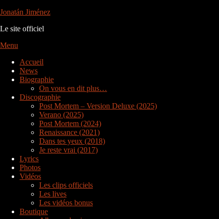
Aller
Jonatán Jiménez
au
Le site officiel
contenu
Menu
Accueil
News
Biographie
On vous en dit plus…
Discographie
Post Mortem – Version Deluxe (2025)
Verano (2025)
Post Mortem (2024)
Renaissance (2021)
Dans tes yeux (2018)
Je reste vrai (2017)
Lyrics
Photos
Vidéos
Les clips officiels
Les lives
Les vidéos bonus
Boutique