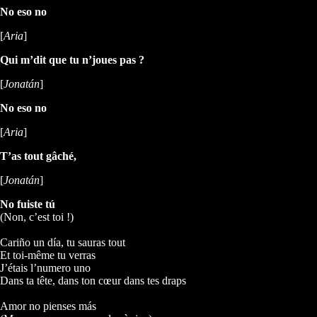
No eso no
[
Aria
]
Qui m’dit que tu n’joues pas ?
[
Jonatán
]
No eso no
[
Aria
]
T’as tout gâché,
[
Jonatán
]
No fuiste tú
(Non, c’est toi !)
Cariño un día, tu sauras tout
Et toi-même tu verras
J’étais l’numero uno
Dans ta tête, dans ton cœur dans tes draps
Amor no pienses más