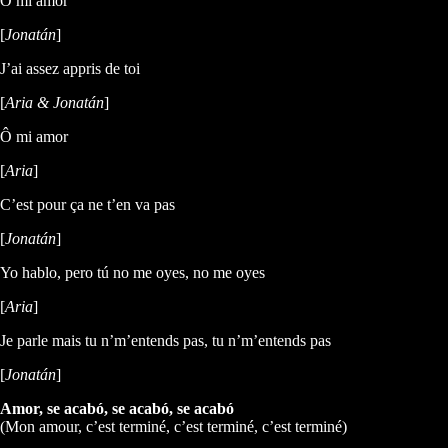
Ô mi amor
[
Jonatán
]
J’ai assez appris de toi
[
Aria & Jonatán
]
Ô mi amor
[
Aria
]
C’est pour ça ne t’en va pas
[
Jonatán
]
Yo hablo, pero tú no me oyes, no me oyes
[
Aria
]
Je parle mais tu n’m’entends pas, tu n’m’entends pas
[
Jonatán
]
Amor, se acabó, se acabó, se acabó
(Mon amour, c’est terminé, c’est terminé, c’est terminé)