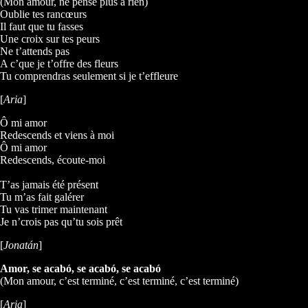
(Mon amour, ne pense plus à rien)
Oublie tes rancœurs
Il faut que tu fasses
Une croix sur tes peurs
Ne t’attends pas
A c’que je t’offre des fleurs
Tu comprendras seulement si je t’effleure
[
Aria
]
Ô mi amor
Redescends et viens à moi
Ô mi amor
Redescends, écoute-moi
T’as jamais été présent
Tu m’as fait galérer
Tu vas trimer maintenant
Je n’crois pas qu’tu sois prêt
[
Jonatán
]
Amor, se acabó, se acabó, se acabó
(Mon amour, c’est terminé, c’est terminé, c’est terminé)
[
Aria
]