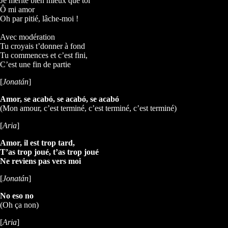
Je mérite bien mieux que toi
Ô mi amor
Oh par pitié, lâche-moi !
Avec modération
Tu croyais t’donner à fond
Tu commences et c’est fini,
C’est une fin de partie
[
Jonatán
]
Amor, se acabó, se acabó, se acabó
(Mon amour, c’est terminé, c’est terminé, c’est terminé)
[
Aria
]
Amor, il est trop tard,
T’as trop joué, t’as trop joué
Ne reviens pas vers moi
[
Jonatán
]
No eso no
(Oh ça non)
[
Aria
]