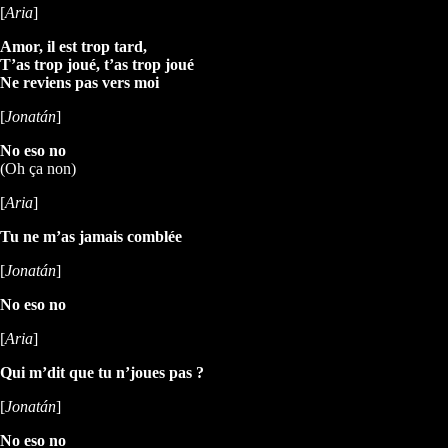
[
Aria
]
Amor, il est trop tard,
T’as trop joué, t’as trop joué
Ne reviens pas vers moi
[
Jonatán
]
No eso no
(Oh ça non)
[
Aria
]
Tu ne m’as jamais comblée
[
Jonatán
]
No eso no
[
Aria
]
Qui m’dit que tu n’joues pas ?
[
Jonatán
]
No eso no