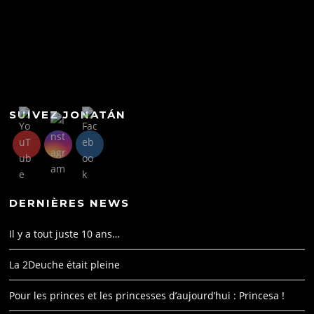
e
er
e
s
p
e
b
dI
A
c
st
o
n
p
h
o
p
at
k
SUIVEZ JONATÁN
DERNIÈRES NEWS
Il y a tout juste 10 ans…
La 2Deuche était pleine
Pour les princes et les princesses d’aujourd’hui : Princesa !