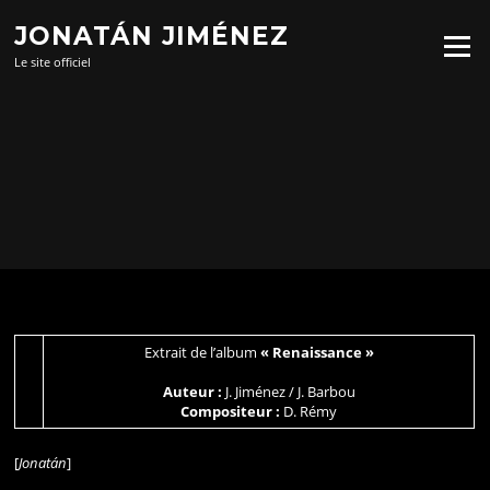
Aller
JONATÁN JIMÉNEZ
au
Menu
contenu
Le site officiel
Extrait de l’album
« Renaissance »
Auteur :
J. Jiménez / J. Barbou
Compositeur :
D. Rémy
[
Jonatán
]