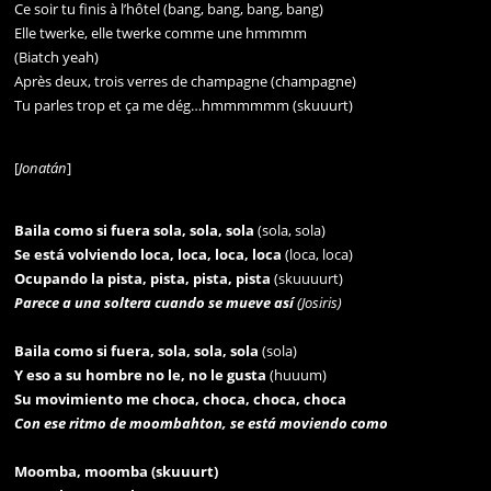
Ce soir tu finis à l’hôtel (bang, bang, bang, bang)
Elle twerke, elle twerke comme une hmmmm
(Biatch yeah)
Après deux, trois verres de champagne (champagne)
Tu parles trop et ça me dég…hmmmmmm (skuuurt)
[
Jonatán
]
Baila como si fuera sola, sola, sola
(sola, sola)
Se está volviendo loca, loca, loca, loca
(loca, loca)
Ocupando la pista, pista, pista, pista
(skuuuurt)
Parece a una soltera cuando se mueve así
(Josiris)
Baila como si fuera, sola, sola, sola
(sola)
Y eso a su hombre no le, no le gusta
(huuum)
Su movimiento me choca, choca, choca, choca
Con ese ritmo de moombahton, se está moviendo como
Moomba, moomba (skuuurt)