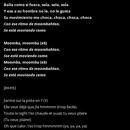
Baila como si fuera, sola, sola, sola
Y eso a su hombre no le, no le gusta
Su movimiento me choca, choca, choca, choca
Con ese ritmo de moombahton,
Se está moviendo como
Moomba, moomba (x6)
Con ese ritmo de moombahton,
Sse está moviendo como
Moomba, moomba (x6)
Con ese ritmo de moombahton,
Se está moviendo como
[
Josiris
]
J’arrive sur la piste en
Y (Y)
Elle veut déjà que j’la hmmmm (trop facile)
Toute la night t’es chaude et ouais tu veux plaire
(Tu veux plaire!)
Oh que calor, t’es trop hmmmmm (ya, ya, ya, ya)