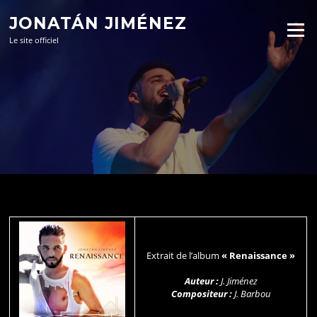
Aller
JONATÁN JIMÉNEZ
au
Menu
contenu
Le site officiel
Extrait de l’album
« Renaissance »
Auteur :
J. Jiménez
Compositeur :
J. Barbou