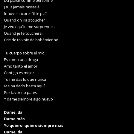
Du plaisir comme personne
J’suis jamais rassasié
Innove encore s’il te plaît
Quand on ira s’coucher
Je veux qu’tu me surprennes
Quand je te toucherai
Crie de ta voix de bohémienne
Tu cuerpo sobre el mío
Es como una droga
Amo tanto el amor
Contigo es mejor
Tú me das lo que nunca
Me ha dado hasta aquí
Por favor no pares
Y dame siempre algo nuevo
Dame, da
Dame más
Yo quiero, quiero siempre más
Dame, da