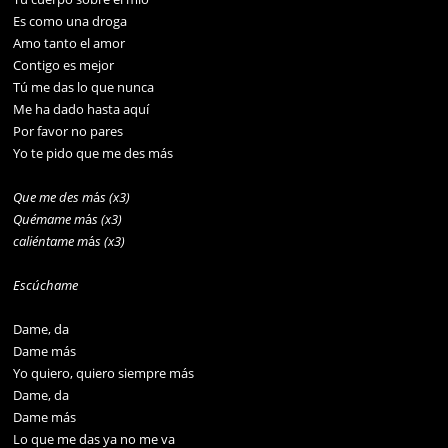
Es como una droga
Amo tanto el amor
Contigo es mejor
Tú me das lo que nunca
Me ha dado hasta aquí
Por favor no pares
Yo te pido que me des más
Que me des m
á
s (x3)
Quémame m
á
s (x3)
caliéntame m
á
s (x3)
Escúchame
Dame, da
Dame más
Yo quiero, quiero siempre más
Dame, da
Dame más
Lo que me das ya no me va