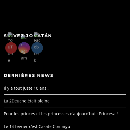
b
dI
A
c
st
o
n
p
h
o
p
at
k
SUIVEZ JONATÁN
DERNIÈRES NEWS
Il y a tout juste 10 ans…
La 2Deuche était pleine
Pour les princes et les princesses d’aujourd’hui : Princesa !
Le 14 février c’est Cásate Conmigo