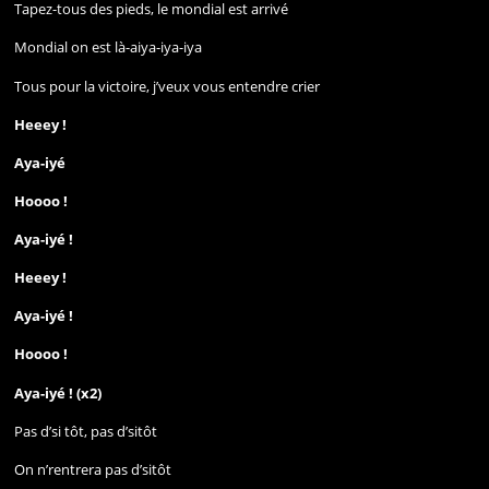
Tapez-tous des pieds, le mondial est arrivé
Mondial on est là-aiya-iya-iya
Tous pour la victoire, j’veux vous entendre crier
Heeey !
Aya-iyé
Hoooo !
Aya-iyé !
Heeey !
Aya-iyé !
Hoooo !
Aya-iyé ! (x2)
Pas d’si tôt, pas d’sitôt
On n’rentrera pas d’sitôt