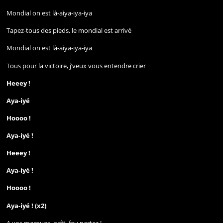
Mondial on est là-aiya-iya-iya
Tapez-tous des pieds, le mondial est arrivé
Mondial on est là-aiya-iya-iya
Tous pour la victoire, j’veux vous entendre crier
Heeey !
Aya-iyé
Hoooo !
Aya-iyé !
Heeey !
Aya-iyé !
Hoooo !
Aya-iyé ! (x2)
A vos marques, prêt, feu partez !