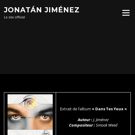
Aller
JONATÁN JIMÉNEZ
au
Menu
contenu
Le site officiel
Extrait de l’album
« Dans Tes Yeux »
Auteur :
J. Jiménez
Compositeur :
Smook Weed