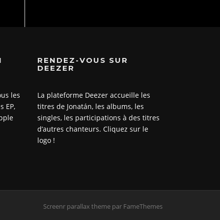
N
RENDEZ-VOUS SUR
DEEZER
ous les
La plateforme Deezer accueille les
s EP,
titres de Jonatán, les albums, les
Apple
singles, les participations à des titres
d’autres chanteurs. Cliquez sur le
logo !
Screenr parallax theme
par FameThemes