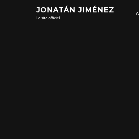
Aller
JONATÁN JIMÉNEZ
au
A
Le site officiel
contenu