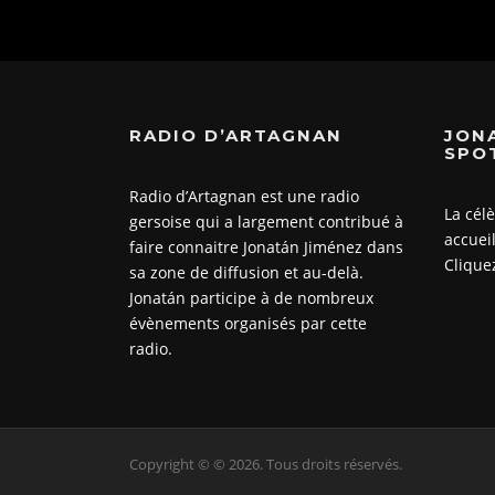
RADIO D’ARTAGNAN
JON
SPO
Radio d’Artagnan est une radio
La cél
gersoise qui a largement contribué à
accueil
faire connaitre Jonatán Jiménez dans
Cliquez
sa zone de diffusion et au-delà.
Jonatán participe à de nombreux
évènements organisés par cette
radio.
Copyright © © 2026. Tous droits réservés.