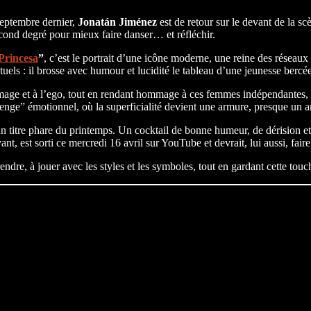
septembre dernier,
Jonatán Jiménez
est de retour sur le devant de la s
second degré pour mieux faire danser… et réfléchir.
Princesa
”
, c’est le portrait d’une icône moderne, une reine des réseau
s : il brosse avec humour et lucidité le tableau d’une jeunesse bercée d
image et à l’ego, tout en rendant hommage à ces femmes indépendantes, pu
lenge” émotionnel, où la superficialité devient une armure, presque un ar
titre phare du printemps. Un cocktail de bonne humeur, de dérision et 
nt, est sorti ce mercredi 16 avril sur YouTube et devrait, lui aussi, faire 
re, à jouer avec les styles et les symboles, tout en gardant cette touche