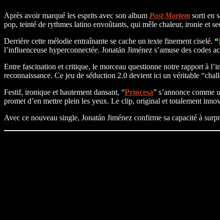
Après avoir marqué les esprits avec son album
Post Mortem
sorti en 
pop, teinté de rythmes latino envoûtants, qui mêle chaleur, ironie et 
Derrière cette mélodie entraînante se cache un texte finement ciselé.
“
l’influenceuse hyperconnectée. Jonatán Jiménez s’amuse des codes actuel
Entre fascination et critique, le morceau questionne notre rapport à l’
reconnaissance. Ce jeu de séduction 2.0 devient ici un véritable “chal
Festif, ironique et hautement dansant, “
Princesa
” s’annonce comme un 
promet d’en mettre plein les yeux. Le clip, original et totalement innova
Avec ce nouveau single, Jonatán Jiménez confirme sa capacité à surprend