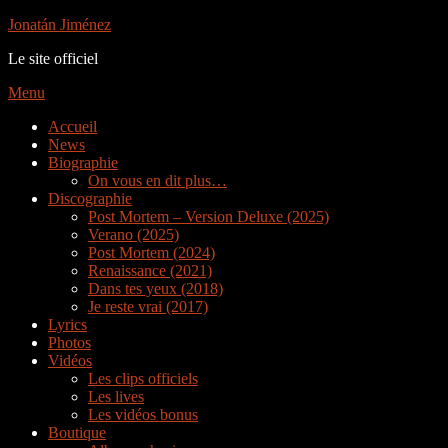
Aller
Jonatán Jiménez
au
Le site officiel
contenu
Menu
Accueil
News
Biographie
On vous en dit plus…
Discographie
Post Mortem – Version Deluxe (2025)
Verano (2025)
Post Mortem (2024)
Renaissance (2021)
Dans tes yeux (2018)
Je reste vrai (2017)
Lyrics
Photos
Vidéos
Les clips officiels
Les lives
Les vidéos bonus
Boutique