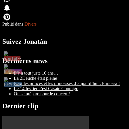
WhatsApp
Snapchat
Publié dans
Divers
Pinterest
Suivez Jonatán
Dernières news
Il y a tout juste 10 ans…
La 2Deuche était pleine
Pour les princes et les princesses d’aujourd’hui : Princesa !
Le 14 février c’est Cásate Conmigo
On se prépare pour le concert !
Dernier clip