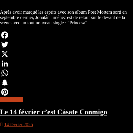
Après avoir marqué les esprits avec son album Post Mortem sorti en
septembre dernier, Jonatán Jiménez est de retour sur le devant de la
scène avec un tout nouveau single : “Princesa”.
Facebook
Twitter
X
LinkedIn
WhatsApp
Snapchat
lire la suite
Pinterest
Le 14 février c’est Cásate Conmigo
14 février 2025