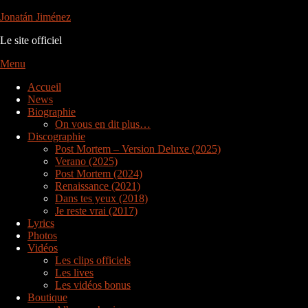
Aller
Jonatán Jiménez
au
Le site officiel
contenu
Menu
Accueil
News
Biographie
On vous en dit plus…
Discographie
Post Mortem – Version Deluxe (2025)
Verano (2025)
Post Mortem (2024)
Renaissance (2021)
Dans tes yeux (2018)
Je reste vrai (2017)
Lyrics
Photos
Vidéos
Les clips officiels
Les lives
Les vidéos bonus
Boutique