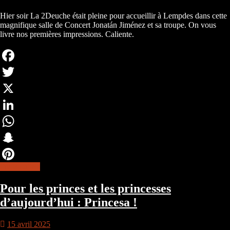
Hier soir La 2Deuche était pleine pour accueillir à Lempdes dans cette
magnifique salle de Concert Jonatán Jiménez et sa troupe. On vous
livre nos premières impressions. Caliente.
Facebook
Twitter
X
LinkedIn
WhatsApp
Snapchat
lire la suite
Pinterest
Pour les princes et les princesses
d’aujourd’hui : Princesa !
15 avril 2025