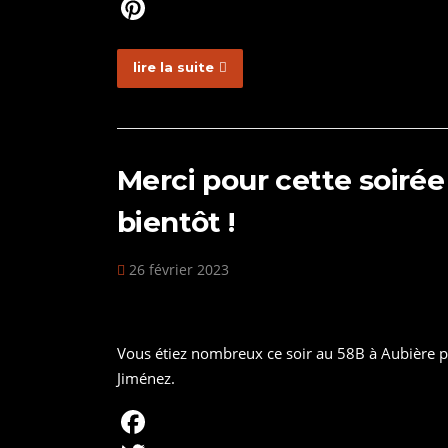
o
t
n
h
S
o
e
k
a
n
P
lire la suite
k
r
e
t
a
i
d
s
p
n
I
A
c
t
n
p
h
e
Merci pour cette soirée
p
a
r
bientôt !
t
e
s
26 février 2023
t
Vous étiez nombreux ce soir au 58B à Aubière p
Jiménez.