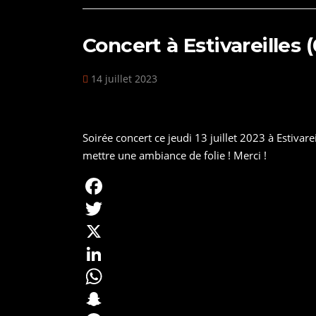
I
A
c
t
n
p
h
e
Concert à Estivareilles (
p
a
r
14 juillet 2023
t
e
s
t
Soirée concert ce jeudi 13 juillet 2023 à Estivar
mettre une ambiance de folie ! Merci !
F
a
T
c
w
X
e
i
L
b
t
i
W