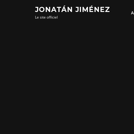
Aller
JONATÁN JIMÉNEZ
au
A
Le site officiel
contenu