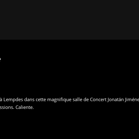
e
ir à Lempdes dans cette magnifique salle de Concert Jonatán Jimén
sions. Caliente.