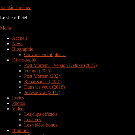
Aller
Jonatán Jiménez
au
Le site officiel
contenu
Menu
Accueil
News
Biographie
On vous en dit plus…
Discographie
Post Mortem – Version Deluxe (2025)
Verano (2025)
Post Mortem (2024)
Renaissance (2021)
Dans tes yeux (2018)
Je reste vrai (2017)
Lyrics
Photos
Vidéos
Les clips officiels
Les lives
Les vidéos bonus
Boutique