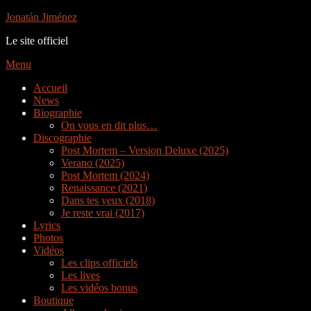
Aller
Jonatán Jiménez
au
Le site officiel
contenu
Menu
Accueil
News
Biographie
On vous en dit plus…
Discographie
Post Mortem – Version Deluxe (2025)
Verano (2025)
Post Mortem (2024)
Renaissance (2021)
Dans tes yeux (2018)
Je reste vrai (2017)
Lyrics
Photos
Vidéos
Les clips officiels
Les lives
Les vidéos bonus
Boutique